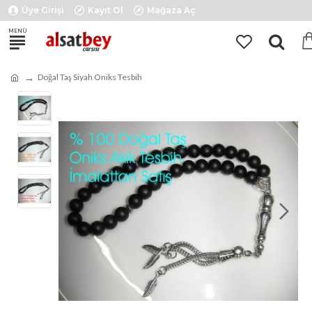
Üye Girişi
Kayıt Ol
Mağaza Aç
Doğal Taş Siyah Oniks Tesbih