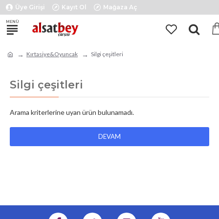
Üye Girişi
Kayıt Ol
Mağaza Aç
Kırtasiye&Oyuncak
Silgi çeşitleri
Silgi çeşitleri
Arama kriterlerine uyan ürün bulunamadı.
DEVAM