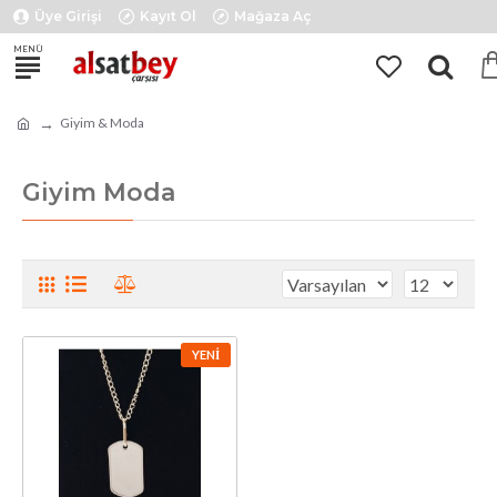
Üye Girişi
Kayıt Ol
Mağaza Aç
Giyim & Moda
Giyim Moda
YENI