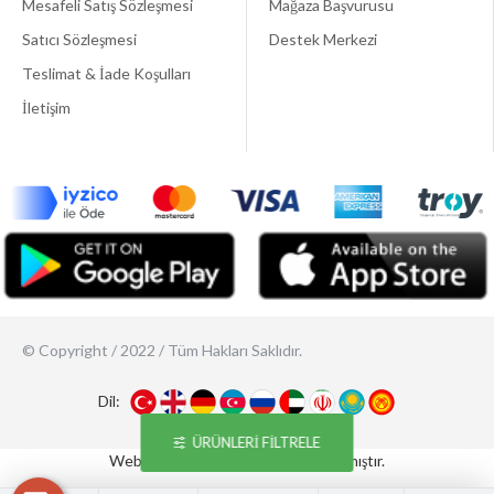
Mesafeli Satış Sözleşmesi
Mağaza Başvurusu
Satıcı Sözleşmesi
Destek Merkezi
Teslimat & İade Koşulları
İletişim
© Copyright / 2022 / Tüm Hakları Saklıdır.
Dil:
ÜRÜNLERI FILTRELE
Webticaretim
E-ticaret
İle Hazırlanmıştır.